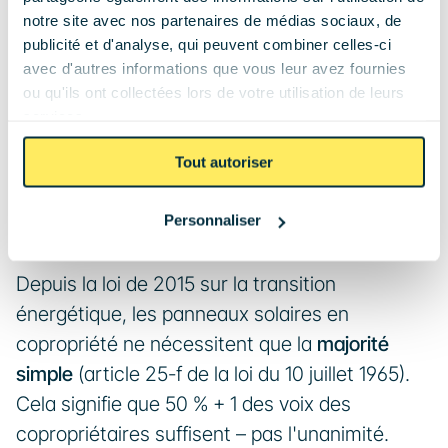
Le cadre légal peut sembler complexe, mais il 
notre site avec nos partenaires de médias sociaux, de
publicité et d'analyse, qui peuvent combiner celles-ci
a été simplifié depuis 2015 précisément pour 
avec d'autres informations que vous leur avez fournies
favoriser ces installations. Comprendre les 
ou qu'ils ont collectées lors de votre utilisation de leurs
règles, c'est avoir parcouru la moitié du 
services.
chemin.
Tout autoriser
3.1 Majorité requise et vote en 
Personnaliser
assemblée générale
Depuis la loi de 2015 sur la transition 
énergétique, les panneaux solaires en 
copropriété ne nécessitent que la 
majorité 
simple
 (article 25-f de la loi du 10 juillet 1965). 
Cela signifie que 50 % + 1 des voix des 
copropriétaires suffisent – pas l'unanimité.