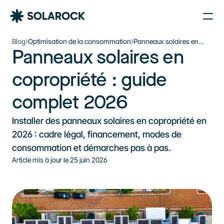
Nos Agences
Blog
Optimisation de la consommation
Panneaux solaires en
Panneaux solaires en 
copropriété : guide
Nos Installations
Le plein d’énergie solaire 
complet 2026
À propos de Solarock
copropriété : guide 
dans votre boîte mail
Blog
complet 2026
Nos produits
Je souhaite m’inscrire à la newsletter
Parrainage
S'inscrire à la newsletter
Installer des panneaux solaires en copropriété en 
À propos
2026 : cadre légal, financement, modes de 
consommation et démarches pas à pas.
‍01 89 71 71 48
Article mis à jour le 
25 juin 2026
J’estime mon projet