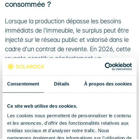
consommée ?
Lorsque la production dépasse les besoins 
immédiats de l'immeuble, le surplus peut être 
injecté sur le réseau public et valorisé dans le 
cadre d'un contrat de revente. En 2026, cette 
revente constitue généralement un 
complément de revenus, tandis que la 
rentabilité du projet repose avant tout sur 
Consentement
Détails
À propos des cookies
l'électricité consommée directement par la 
copropriété et ses occupants.
Ce site web utilise des cookies.
3. Cadre légal et démarches : 
Les cookies nous permettent de personnaliser le contenu
et les annonces, d'offrir des fonctionnalités relatives aux
ce qu'il faut savoir
médias sociaux et d'analyser notre trafic. Nous
partageons également des informations sur l'utilisation de