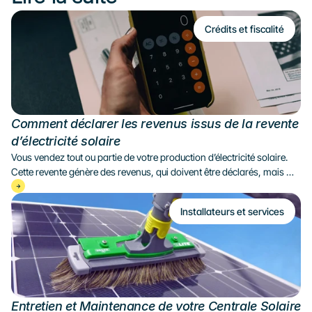
Crédits et fiscalité
Comment déclarer les revenus issus de la revente 
d’électricité solaire
Vous vendez tout ou partie de votre production d’électricité solaire. 
Cette revente génère des revenus, qui doivent être déclarés, mais 
dont le traitement fiscal varie selon la puissance de votre installation 
et votre situation. Solarock détaille dans cet article les cas de figure 
Installateurs et services
les plus fréquents, les régimes applicables et les démarches à suivre 
pour déclarer vos revenus photovoltaïques.
Entretien et Maintenance de votre Centrale Solaire 