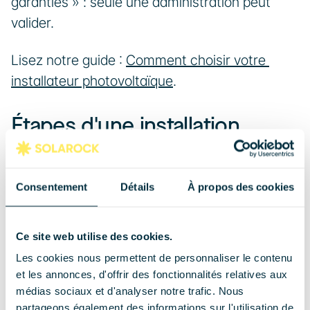
garanties » : seule une administration peut 
valider.
Lisez notre guide : 
Comment choisir votre 
installateur photovoltaïque
.
Étapes d'une installation 
photovoltaïque
Consentement
Détails
À propos des cookies
Visite technique et diagnostic
Tout commence par une visite gratuite sur site. 
Ce site web utilise des cookies.
L'installateur analyse votre toiture (orientation, 
Les cookies nous permettent de personnaliser le contenu
pente, ombrage), votre accès électrique, et 
et les annonces, d'offrir des fonctionnalités relatives aux
médias sociaux et d'analyser notre trafic. Nous
votre consommation annuelle. Il vous propose 
partageons également des informations sur l'utilisation de