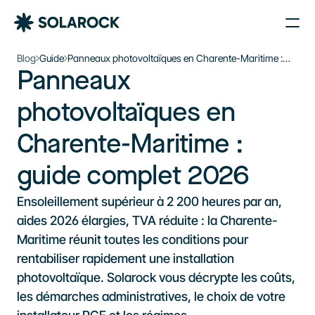
Nos Agences
Blog
Guide
Panneaux photovoltaïques en Charente-Maritime :
Panneaux 
guide complet 2026
Nos Installations
Le plein d’énergie solaire 
À propos de Solarock
photovoltaïques en 
dans votre boîte mail
Blog
Charente-Maritime : 
Nos produits
Je souhaite m’inscrire à la newsletter
Parrainage
S'inscrire à la newsletter
guide complet 2026
À propos
Ensoleillement supérieur à 2 200 heures par an, 
‍01 89 71 71 48
aides 2026 élargies, TVA réduite : la Charente-
Maritime réunit toutes les conditions pour 
J’estime mon projet
rentabiliser rapidement une installation 
photovoltaïque. Solarock vous décrypte les coûts, 
les démarches administratives, le choix de votre 