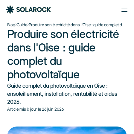
Nos Agences
Blog
Guide
Produire son électricité dans l'Oise : guide complet du
Produire son électricité 
photovoltaïque
Nos Installations
Le plein d’énergie solaire 
À propos de Solarock
dans l'Oise : guide 
dans votre boîte mail
Blog
complet du 
Nos produits
Je souhaite m’inscrire à la newsletter
Parrainage
S'inscrire à la newsletter
photovoltaïque
À propos
Guide complet du photovoltaïque en Oise : 
‍01 89 71 71 48
ensoleillement, installation, rentabilité et aides 
2026.
J’estime mon projet
Article mis à jour le 
26 juin 2026