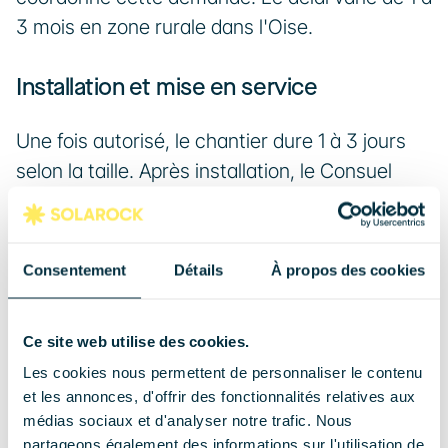
3 mois en zone rurale dans l'Oise.
Installation et mise en service
Une fois autorisé, le chantier dure 1 à 3 jours 
selon la taille. Après installation, le Consuel 
valide la sécurité électrique. Vous basculez 
ensuite en mode autoconsommation avec 
injection automatique du surplus sur le réseau 
Consentement
Détails
À propos des cookies
EDF OA.
Ce site web utilise des cookies.
Rentabilité et économies : 
Les cookies nous permettent de personnaliser le contenu
chiffres pour l'Oise
et les annonces, d'offrir des fonctionnalités relatives aux
médias sociaux et d'analyser notre trafic. Nous
partageons également des informations sur l'utilisation de