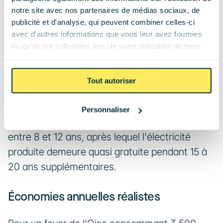
Calcul du retour sur investissement (ROI)
notre site avec nos partenaires de médias sociaux, de
publicité et d'analyse, qui peuvent combiner celles-ci
Un projet photovoltaïque de 4 kWc coûte 
avec d'autres informations que vous leur avez fournies
actuellement 12 000 à 15 000 € TTC en Oise, 
ou qu'ils ont collectées lors de votre utilisation de leurs
services.
tous frais inclus (pose, équipements, 
raccordement). En autoconsommation directe 
Tout autoriser
à ~0,25 €/kWh économisé, votre économie 
annuelle avoisine 900 à 1 200 € selon votre 
Personnaliser
taux d'autoconsommation. Le ROI se situe 
entre 8 et 12 ans, après lequel l'électricité 
produite demeure quasi gratuite pendant 15 à 
20 ans supplémentaires.
Économies annuelles réalistes