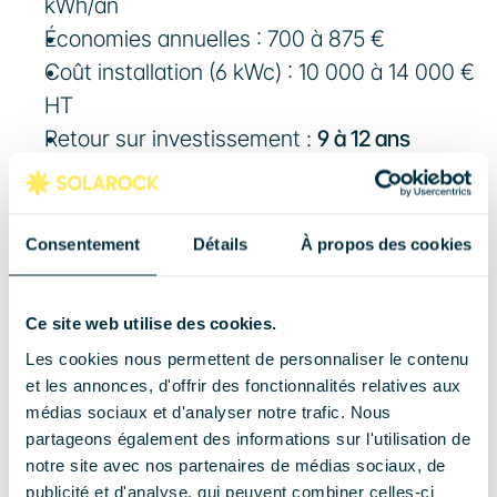
kWh/an
Économies annuelles : 700 à 875 €
Coût installation (6 kWc) : 10 000 à 14 000 € 
HT
Retour sur investissement : 
9 à 12 ans
Après amortissement, vous bénéficiez de 15 à 
20 ans de production quasi gratuite. C'est un 
Consentement
Détails
À propos des cookies
investissement rentable à Clermont-Ferrand, 
pas un pari météo.
Ce site web utilise des cookies.
Le conseil Solarock
💡 
Les cookies nous permettent de personnaliser le contenu
et les annonces, d'offrir des fonctionnalités relatives aux
Depuis l'arrêté S21 du 1er juin 2026, la prime à 
médias sociaux et d'analyser notre trafic. Nous
partageons également des informations sur l'utilisation de
l'autoconsommation est supprimée et le tarif de rachat 
notre site avec nos partenaires de médias sociaux, de
du surplus est tombé à 1,1 c€/kWh. La rentabilité 
publicité et d'analyse, qui peuvent combiner celles-ci