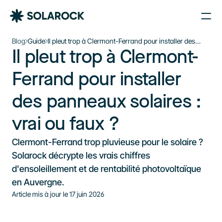
Nos Agences
Blog
Guide
Il pleut trop à Clermont-Ferrand pour installer des
Il pleut trop à Clermont-
panneaux solaires : vrai ou faux ?
Nos Installations
Le plein d’énergie solaire 
À propos de Solarock
Ferrand pour installer 
dans votre boîte mail
Blog
des panneaux solaires : 
Nos produits
Je souhaite m’inscrire à la newsletter
Parrainage
S'inscrire à la newsletter
vrai ou faux ?
À propos
Clermont-Ferrand trop pluvieuse pour le solaire ? 
‍01 89 71 71 48
Solarock décrypte les vrais chiffres 
d'ensoleillement et de rentabilité photovoltaïque 
J’estime mon projet
en Auvergne.
Article mis à jour le 
17 juin 2026