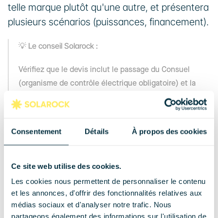
telle marque plutôt qu'une autre, et présentera 
plusieurs scénarios (puissances, financement).
💡 Le conseil Solarock :
Vérifiez que le devis inclut le passage du Consuel 
(organisme de contrôle électrique obligatoire) et la 
déclaration auprès d'Enedis. Ces étapes n'ont pas de 
prix net mais doivent figurer au devis.
Consentement
Détails
À propos des cookies
Installation solaire à Clermont-
Ferrand : le processus pas à 
Ce site web utilise des cookies.
pas
Les cookies nous permettent de personnaliser le contenu
et les annonces, d'offrir des fonctionnalités relatives aux
médias sociaux et d'analyser notre trafic. Nous
Comprendre le déroulement complet d'une 
partageons également des informations sur l'utilisation de