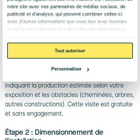
installation solaire rassure et vous aide à 
notre site avec nos partenaires de médias sociaux, de
prévoir les délais et les étapes clés.
publicité et d'analyse, qui peuvent combiner celles-ci
avec d'autres informations que vous leur avez fournies
ou qu'ils ont collectées lors de votre utilisation de leurs
Étape 1 : Audit et étude de faisabilité
services.
L'installateur visite votre domicile pour 
Tout autoriser
analyser votre toiture, l'exposition, l'ombrage 
et votre consommation électrique actuelle. Il 
Personnaliser
vous remet un rapport de faisabilité détaillé 
indiquant la production estimée selon votre 
exposition et les obstacles (cheminées, arbres, 
autres constructions). Cette visite est gratuite 
et sans engagement.
Étape 2 : Dimensionnement de 