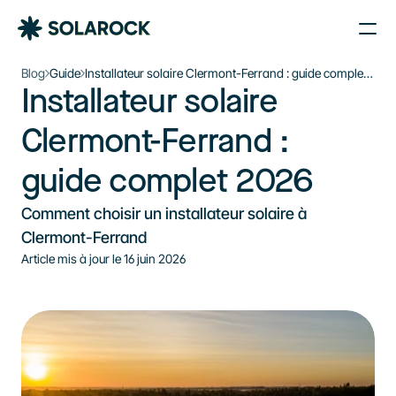
Nos Agences
Blog
Guide
Installateur solaire Clermont-Ferrand : guide complet
Installateur solaire 
2026
Nos Installations
Le plein d’énergie solaire 
À propos de Solarock
Clermont-Ferrand : 
dans votre boîte mail
Blog
guide complet 2026
Nos produits
Je souhaite m’inscrire à la newsletter
Parrainage
S'inscrire à la newsletter
Comment choisir un installateur solaire à 
À propos
Clermont-Ferrand
Article mis à jour le 
16 juin 2026
‍01 89 71 71 48
J’estime mon projet