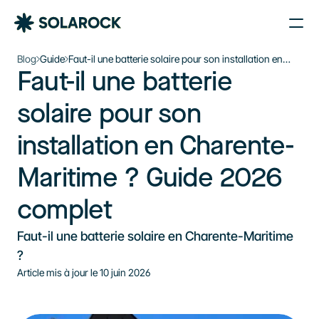
Nos Agences
Blog
Guide
Faut-il une batterie solaire pour son installation en
Faut-il une batterie 
Charente-Maritime ? Guide 2026 complet
Nos Installations
Le plein d’énergie solaire 
À propos de Solarock
solaire pour son 
dans votre boîte mail
Blog
installation en Charente-
Nos produits
Je souhaite m’inscrire à la newsletter
Parrainage
S'inscrire à la newsletter
Maritime ? Guide 2026 
À propos
complet
‍01 89 71 71 48
Faut-il une batterie solaire en Charente-Maritime 
J’estime mon projet
?
Article mis à jour le 
10 juin 2026