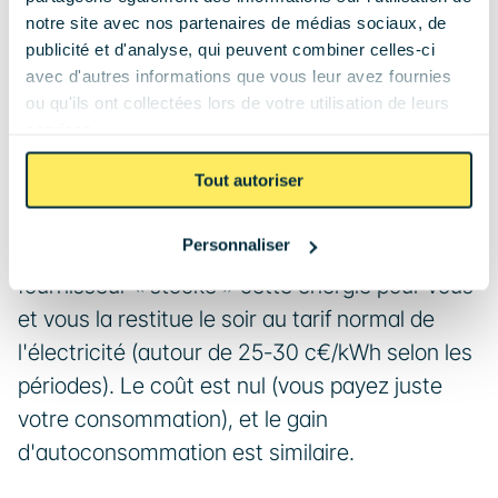
son offre Vert Électrique, ou des tiers) qui vous 
notre site avec nos partenaires de médias sociaux, de
publicité et d'analyse, qui peuvent combiner celles-ci
permet de « stocker » votre surplus sur le 
avec d'autres informations que vous leur avez fournies
réseau électrique en échange d'une restitution 
ou qu'ils ont collectées lors de votre utilisation de leurs
ultérieure.
services.
Tout autoriser
Concrètement : vous produisez 5 kWh de 
surplus le jour ; au lieu de revendre à 
1,1 
Personnaliser
c€/kWh
 (tarif EDF OA depuis juin 2026), le 
fournisseur « stocke » cette énergie pour vous 
et vous la restitue le soir au tarif normal de 
l'électricité (autour de 25-30 c€/kWh selon les 
périodes). Le coût est nul (vous payez juste 
votre consommation), et le gain 
d'autoconsommation est similaire.