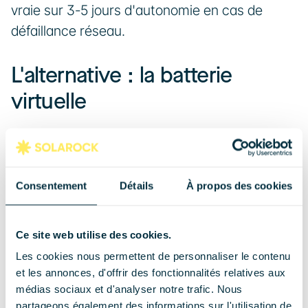
vraie sur 3-5 jours d'autonomie en cas de 
défaillance réseau.
L'alternative : la batterie 
virtuelle
Avant de décider pour une batterie physique, 
explorez l'alternative gratuite : la 
batterie 
virtuelle
.
Consentement
Détails
À propos des cookies
Comment ça marche ?
Ce site web utilise des cookies.
Les cookies nous permettent de personnaliser le contenu
Une batterie virtuelle n'existe que sur le papier 
et les annonces, d'offrir des fonctionnalités relatives aux
: c'est un service proposé par certains 
médias sociaux et d'analyser notre trafic. Nous
fournisseurs d'électricité (comme EDF avec 
partageons également des informations sur l'utilisation de