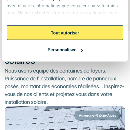
avec d'autres informations que vous leur avez fournies
ou qu'ils ont collectées lors de votre utilisation de leurs
services.
Tout autoriser
Nos autres installations 
Personnaliser
solaires
Nous avons équipé des centaines de foyers. 
Puissance de l'installation, nombre de panneaux 
posés, montant des économies réalisées… Inspirez-
vous de nos clients et projetez vous dans votre 
installation solaire.
Auvergne-Rhône-Alpes