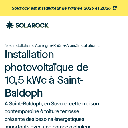
Solarock est installateur de l'année 2025 et 2026 🏆
Nos Agences
Nos installations
Auvergne-Rhône-Alpes
Installation
Nos Installations
Installation 
photovoltaïque
À propos de Solarock
de 10,5 kWc à
Saint-Baldoph
photovoltaïque de 
Blog
Nos produits
10,5 kWc à Saint-
Parrainage
Baldoph
À propos
À Saint-Baldoph, en Savoie, cette maison 
‍01 89 71 71 48
contemporaine à toiture terrasse 
J’estime mon projet
présente des besoins énergétiques 
importants avec une pompe à chaleur, 