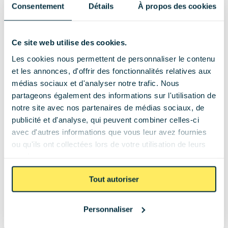
RESERVA stocke le surplus pour le restituer en 
Consentement
Détails
À propos des cookies
soirée, la borne Hager se déclenche aux 
heures de pleine production solaire pour 
Ce site web utilise des cookies.
recharger les véhicules électriques, et 
Les cookies nous permettent de personnaliser le contenu
l'ensemble est visible, contrôlable et 
et les annonces, d'offrir des fonctionnalités relatives aux
optimisable en temps réel depuis les 
médias sociaux et d'analyser notre trafic. Nous
applications Fronius.
partageons également des informations sur l'utilisation de
notre site avec nos partenaires de médias sociaux, de
« Tout un système connecté de bout en bout à travers 
publicité et d'analyse, qui peuvent combiner celles-ci
avec d'autres informations que vous leur avez fournies
des applications, un suivi et un vrai bonheur pour 
ou qu'ils ont collectées lors de votre utilisation de leurs
l'usage au quotidien. »
services.
Pour quelqu'un qui travaille dans l'informatique 
Tout autoriser
et qui a adopté la voiture électrique dès ses 
débuts, cette dimension de pilotage intelligent 
Personnaliser
n'est pas un détail de confort,  c'est une partie 