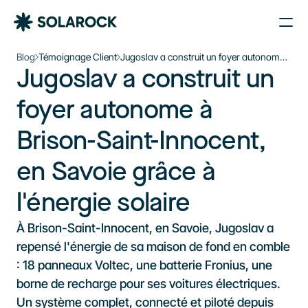
Nos Agences
Blog
Témoignage Client
Jugoslav a construit un foyer autonome
Jugoslav a construit un 
à Brison-Saint-Innocent, en Savoie
Nos Installations
Le plein d’énergie solaire 
grâce à l'énergie solaire
À propos de Solarock
foyer autonome à 
dans votre boîte mail
Blog
Brison-Saint-Innocent, 
Nos produits
Je souhaite m’inscrire à la newsletter
Parrainage
S'inscrire à la newsletter
en Savoie grâce à 
À propos
l'énergie solaire
‍01 89 71 71 48
À Brison-Saint-Innocent, en Savoie, Jugoslav a 
J’estime mon projet
repensé l'énergie de sa maison de fond en comble 
: 18 panneaux Voltec, une batterie Fronius, une 
borne de recharge pour ses voitures électriques. 
Un système complet, connecté et piloté depuis 