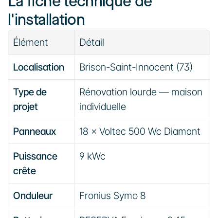
La fiche technique de 
l'installation
Élément
Détail
Localisation
Brison-Saint-Innocent (73)
Type de 
Rénovation lourde — maison 
projet
individuelle
Panneaux
18 × Voltec 500 Wc Diamant
Puissance 
9 kWc
crête
Onduleur
Fronius Symo 8