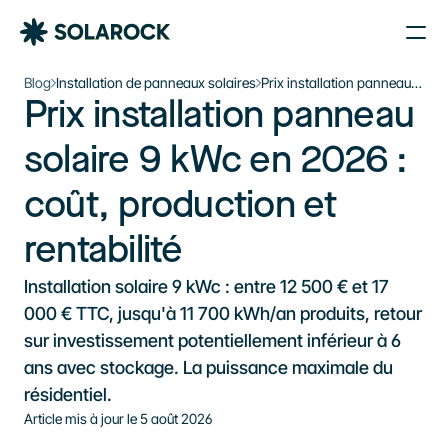
Nos Agences
Blog
Installation de panneaux solaires
Prix installation panneau
Prix installation panneau 
solaire 9 kWc en 2026 :
Nos Installations
Le plein d’énergie solaire 
coût, production et
À propos de Solarock
rentabilité
solaire 9 kWc en 2026 : 
dans votre boîte mail
Blog
coût, production et 
Nos produits
Je souhaite m’inscrire à la newsletter
Parrainage
S'inscrire à la newsletter
rentabilité
À propos
Installation solaire 9 kWc : entre 12 500 € et 17 
‍01 89 71 71 48
000 € TTC, jusqu'à 11 700 kWh/an produits, retour 
sur investissement potentiellement inférieur à 6 
J’estime mon projet
ans avec stockage. La puissance maximale du 
résidentiel.
Article mis à jour le 
5 août 2026