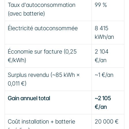
Taux d'autoconsommation 
99 %
(avec batterie)
Électricité autoconsommée
8 415 
kWh/an
Économie sur facture (0,25 
2 104 
€/kWh)
€/an
Surplus revendu (~85 kWh × 
~1 €/an
0,011 €)
Gain annuel total
~2 105 
€/an
Coût installation + batterie 
20 000 €