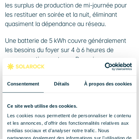
les surplus de production de mi-journée pour 
les restituer en soirée et la nuit, éliminant 
quasiment la dépendance au réseau.
Une batterie de 5 kWh couvre généralement 
les besoins du foyer sur 4 à 6 heures de 
consommation nocturne. Pour viser une 
autoconsommation proche de 100 %, une 
capacité de 10 à 15 kWh est recommandée sur 
Consentement
Détails
À propos des cookies
un 9 kWc. La batterie peut être étendue par 
modules successifs sur la plupart des 
systèmes hybrides actuels, ce qui permet de 
Ce site web utilise des cookies.
démarrer avec une capacité raisonnable et 
Les cookies nous permettent de personnaliser le contenu
et les annonces, d'offrir des fonctionnalités relatives aux
d'augmenter le stockage selon l'évolution des 
médias sociaux et d'analyser notre trafic. Nous
besoins.
partageons également des informations sur l'utilisation de