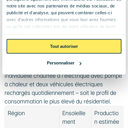
notre site avec nos partenaires de médias sociaux, de
Combien produit une 
publicité et d'analyse, qui peuvent combiner celles-ci
avec d'autres informations que vous leur avez fournies
installation solaire 9 kWc ?
ou qu'ils ont collectées lors de votre utilisation de leurs
services.
Une installation 9 kWc produit entre 8 100 et 11 
Tout autoriser
700 kWh d'électricité par an. Pour mettre ces 
chiffres en perspective : c'est la 
Personnaliser
consommation annuelle totale d'une maison 
individuelle chauffée à l'électrique avec pompe 
à chaleur et deux véhicules électriques 
rechargés quotidiennement – soit le profil de 
consommation le plus élevé du résidentiel.
Région
Ensoleille
Productio
ment 
n estimée 