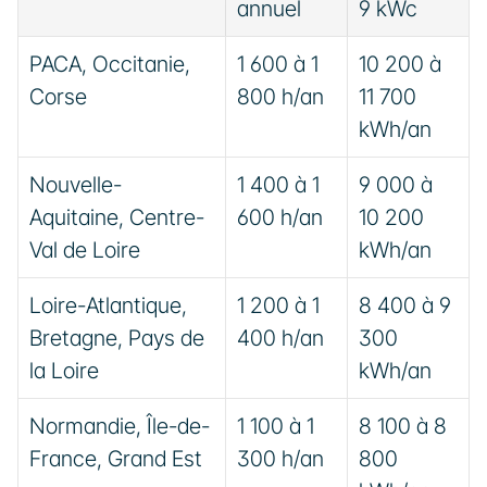
annuel
9 kWc
PACA, Occitanie, 
1 600 à 1 
10 200 à 
Corse
800 h/an
11 700 
kWh/an
Nouvelle-
1 400 à 1 
9 000 à 
Aquitaine, Centre-
600 h/an
10 200 
Val de Loire
kWh/an
Loire-Atlantique, 
1 200 à 1 
8 400 à 9 
Bretagne, Pays de 
400 h/an
300 
la Loire
kWh/an
Normandie, Île-de-
1 100 à 1 
8 100 à 8 
France, Grand Est
300 h/an
800 