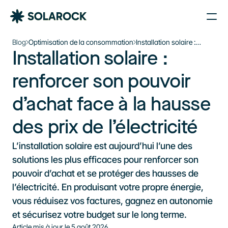
Nos Agences
Blog
Optimisation de la consommation
Installation solaire :
Installation solaire : 
renforcer son pouvoir
Nos Installations
Le plein d’énergie solaire 
d’achat face à la hausse
À propos de Solarock
des prix de l’électricité
renforcer son pouvoir 
dans votre boîte mail
Blog
d’achat face à la hausse 
Nos produits
Je souhaite m’inscrire à la newsletter
Parrainage
S'inscrire à la newsletter
des prix de l’électricité
À propos
L’installation solaire est aujourd’hui l’une des 
‍01 89 71 71 48
solutions les plus efficaces pour renforcer son 
pouvoir d’achat et se protéger des hausses de 
J’estime mon projet
l’électricité. En produisant votre propre énergie, 
vous réduisez vos factures, gagnez en autonomie 
et sécurisez votre budget sur le long terme.
Article mis à jour le 
5 août 2026