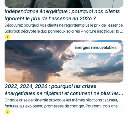
Indépendance énergétique : pourquoi nos clients 
ignorent le prix de l'essence en 2026 ?
Découvrez pourquoi vos clients ne regardent plus le prix de l'essence. 
Solarock décrypte le duo panneaux solaires + voiture électrique : la 
combinaison qui libère durablement du prix du carburant.
Énergies renouvelables
2022, 2024, 2026 : pourquoi les crises 
énergétiques se répètent et comment ne plus les 
subir ?
Chaque crise de l'énergie provoque les mêmes réactions : stupeur, 
factures qui explosent, promesses de changer. Pourtant, trois ans 
plus tard, on recommence. Retour sur 2022, 2024 et 2026 et 
pourquoi passer au solaire est la seule décision qui ne dépend 
d'aucun marché mondial. Solarock décrypte le mécanisme qui se 