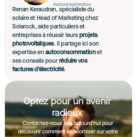
Autoconsommation
Renan Keraudran, spécialiste du 
solaire et Head of Marketing chez 
Solarock, aide particuliers et 
entreprises à réussir leurs 
projets 
photovoltaïques
. Il partage ici son 
expertise en 
autoconsommation
 et 
ses conseils pour 
réduire vos 
factures d’électricité
. 
Optez pour un avenir 
radieux 
Contactez-nous dès aujourd'hui pour 
découvrir comment économiser sur votre 