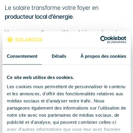
Le solaire transforme votre foyer en 
producteur local d’énergie
.
Vous passez d’un modèle subi à une énergie 
que vous 
produisez, consommez et valorisez 
vous-même
, réduisant ainsi votre dépendance 
Consentement
Détails
À propos des cookies
au réseau et gagnant en autonomie au 
quotidien.
Ce site web utilise des cookies.
C’est un geste concret pour :
Les cookies nous permettent de personnaliser le contenu
votre portefeuille
et les annonces, d'offrir des fonctionnalités relatives aux
médias sociaux et d'analyser notre trafic. Nous
votre autonomie
partageons également des informations sur l'utilisation de
l’environnement
notre site avec nos partenaires de médias sociaux, de
la valeur de votre maison
publicité et d'analyse, qui peuvent combiner celles-ci
avec d'autres informations que vous leur avez fournies