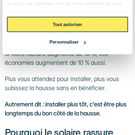
Et contrairement à beaucoup 
ou qu'ils ont collectées lors de votre utilisation de leurs
services.
d’investissements, 
vous en profitez dès le 
premier jour
.
Tout autoriser
Une exemple simple :
Personnaliser
Si votre facture augmente de 10 %, vos 
économies augmentent de 10 % aussi.
Plus vous attendez pour installer, plus vous 
subissez la hausse sans en bénéficier.
Autrement dit : installer plus tôt, c’est être plus 
longtemps du bon côté de la hausse.
Pourquoi le solaire rassure 