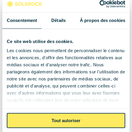
travaux de rénovation pour des 
performances énergétiques optimales.
Consentement
Détails
À propos des cookies
Penser à un système thermodynamique 
(pompe à chaleur + solaire) pour booster la 
Ce site web utilise des cookies.
production d’eau chaude sanitaire.
Les cookies nous permettent de personnaliser le contenu
Faire un audit énergétique pour prioriser les 
et les annonces, d'offrir des fonctionnalités relatives aux
travaux d’économie d’énergie.
médias sociaux et d'analyser notre trafic. Nous
partageons également des informations sur l'utilisation de
Aides financières pour 
notre site avec nos partenaires de médias sociaux, de
publicité et d'analyse, qui peuvent combiner celles-ci
l’installation solaire
avec d'autres informations que vous leur avez fournies
ou qu'ils ont collectées lors de votre utilisation de leurs
services.
Bonne nouvelle ! Plusieurs dispositifs réduisent 
le coût des installations solaires et donc des 
Tout autoriser
travaux d’économie
 :