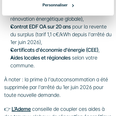
TVA réduite à 5,5 %
 (pour les installations ≤ 
Personnaliser
9 kWc répondant aux critères stricts de 
rénovation énergétique globale),
Contrat EDF OA sur 20 ans
 pour la revente 
du surplus (tarif 1,1 c€/kWh depuis l'arrêté du 
1er juin 2026),
Certificats d'économie d'énergie (CEE)
,
Aides locales et régionales
 selon votre 
commune.
À noter : la prime à l'autoconsommation a été 
supprimée par l'arrêté du 1er juin 2026 pour 
toute nouvelle demande.
👉 
L’Ademe
 conseille de coupler ces aides à 