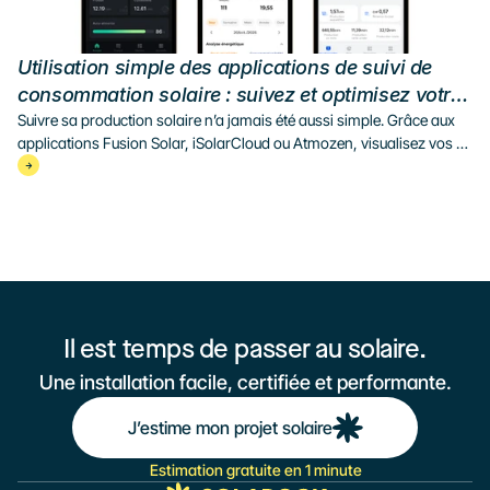
Utilisation simple des applications de suivi de 
consommation solaire : suivez et optimisez votre 
production
Suivre sa production solaire n’a jamais été aussi simple. Grâce aux 
applications Fusion Solar, iSolarCloud ou Atmozen, visualisez vos 
données en temps réel, surveillez vos panneaux et optimisez votre 
autoconsommation avec Solarock.
Il est temps de passer au solaire.
Une installation facile, certifiée et performante.
J’estime mon projet solaire
Estimation gratuite en 1 minute