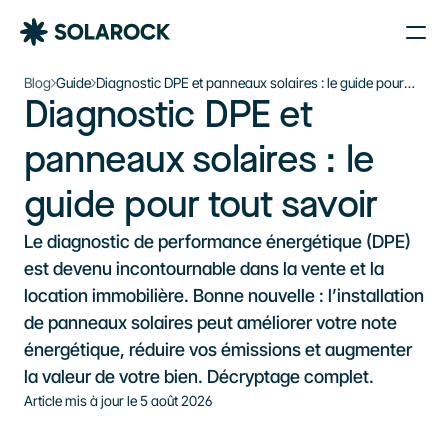
Nos Agences
Blog
Guide
Diagnostic DPE et panneaux solaires : le guide pour
Diagnostic DPE et 
tout savoir
Nos Installations
Le plein d’énergie solaire 
À propos de Solarock
panneaux solaires : le 
dans votre boîte mail
Blog
guide pour tout savoir
Nos produits
Je souhaite m’inscrire à la newsletter
Parrainage
S'inscrire à la newsletter
Le diagnostic de performance énergétique (DPE) 
À propos
est devenu incontournable dans la vente et la 
location immobilière. Bonne nouvelle : l’installation 
‍01 89 71 71 48
de panneaux solaires peut améliorer votre note 
énergétique, réduire vos émissions et augmenter 
J’estime mon projet
la valeur de votre bien. Décryptage complet.
Article mis à jour le 
5 août 2026