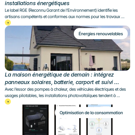
installations énergétiques
Le label RGE (Reconnu Garant de l’Environnement) identifie les 
artisans compétents et conformes aux normes pour les travaux 
énergétiques. Cet article explique son rôle, ses avantages et 
comment vérifier un artisan RGE fiable.
Énergies renouvelables
La maison énergétique de demain : intégrez 
panneaux solaires, batterie, carport et suivi 
intelligent
Avec l’essor des pompes à chaleur, des véhicules électriques et des 
usages pilotables, les installations photovoltaïques tendent à 
s’organiser autour de systèmes plus complets, capables d’adapter la 
production aux besoins réels du logement. Une évolution qui redéfinit 
Optimisation de la consommation
progressivement le rôle de la maison dans le système énergétique. A 
quoi pourrait ressembler la maison autonome de demain ? On en 
parle dans cet article. 