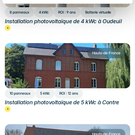
8 panneaux
4 kWc
ROI : 9 ans
Batterie virtuelle
Installation photovoltaïque de 4 kWc à Oudeuil
Hauts-de-France
10 panneaux
5 kWc
ROI : 12 ans
Installation photovoltaïque de 5 kWc à Contre
Hauts-de-France