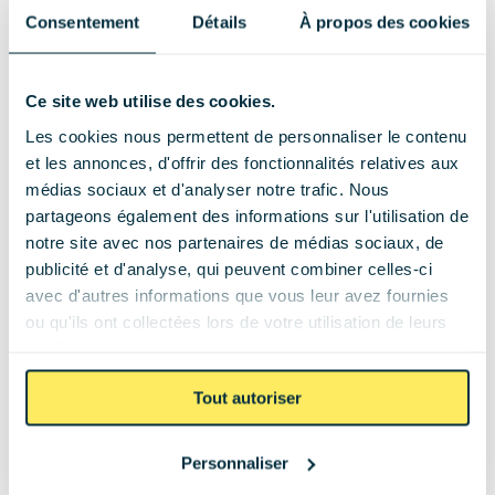
vous de nos clients et projetez vous dans votre 
Consentement
Détails
À propos des cookies
installation solaire.
Hauts-de-France
Ce site web utilise des cookies.
Les cookies nous permettent de personnaliser le contenu
et les annonces, d'offrir des fonctionnalités relatives aux
médias sociaux et d'analyser notre trafic. Nous
partageons également des informations sur l'utilisation de
notre site avec nos partenaires de médias sociaux, de
14 panneaux
7 kWc
ROI : 7 ans
publicité et d'analyse, qui peuvent combiner celles-ci
Installation photovoltaïque de 7 kWc pour une 
avec d'autres informations que vous leur avez fournies
entreprise à Breteuil
ou qu'ils ont collectées lors de votre utilisation de leurs
services.
Hauts-de-France
Tout autoriser
Personnaliser