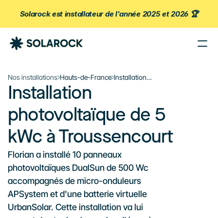
Solarock est installateur de l'année 2025 et 2026 🏆
Nos Agences
Nos installations
Hauts-de-France
Installation
Nos Installations
Installation 
photovoltaïque de 5
À propos de Solarock
kWc à Troussencourt
photovoltaïque de 5 
Blog
Nos produits
kWc à Troussencourt
Parrainage
Florian a installé 10 panneaux 
À propos
photovoltaïques DualSun de 500 Wc 
‍01 89 71 71 48
accompagnés de micro-onduleurs 
APSystem et d'une batterie virtuelle 
J’estime mon projet
UrbanSolar. Cette installation va lui 