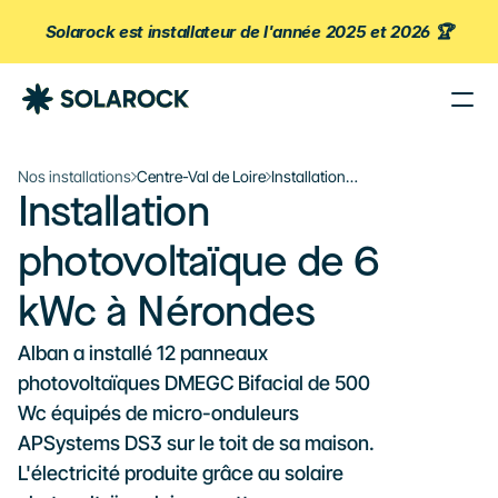
Solarock est installateur de l'année 2025 et 2026 🏆
Nos Agences
Nos installations
Centre-Val de Loire
Installation
Nos Installations
Installation 
photovoltaïque de 6
À propos de Solarock
kWc à Nérondes
photovoltaïque de 6 
Blog
Nos produits
kWc à Nérondes
Parrainage
Alban a installé 12 panneaux 
À propos
photovoltaïques DMEGC Bifacial de 500 
‍01 89 71 71 48
Wc équipés de micro-onduleurs 
APSystems DS3 sur le toit de sa maison. 
J’estime mon projet
L'électricité produite grâce au solaire 