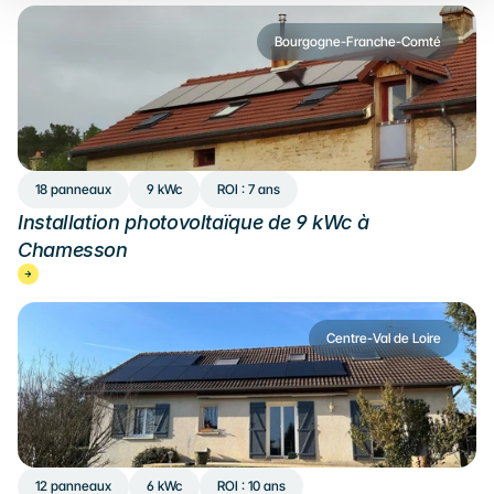
Bourgogne-Franche-Comté
18 panneaux
9 kWc
ROI : 7 ans
Installation photovoltaïque de 9 kWc à 
Chamesson
Centre-Val de Loire
12 panneaux
6 kWc
ROI : 10 ans