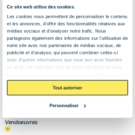
Ce site web utilise des cookies.
Les cookies nous permettent de personnaliser le contenu
et les annonces, d'offrir des fonctionnalités relatives aux
14 panneaux
7 kWc
ROI : 8 ans
Batterie virtuelle
médias sociaux et d'analyser notre trafic. Nous
Installation photovoltaïque de 7 kWc à Saint-
partageons également des informations sur l'utilisation de
Doulchard
notre site avec nos partenaires de médias sociaux, de
publicité et d'analyse, qui peuvent combiner celles-ci
avec d'autres informations que vous leur avez fournies
Centre-Val de Loire
ou qu'ils ont collectées lors de votre utilisation de leurs
services.
Tout autoriser
Personnaliser
12 panneaux
6 kWc
ROI : 10 ans
Batterie virtuelle
Installation photovoltaïque de 6 kWc à 
Vendoeuvres