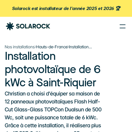
Solarock est installateur de l'année 2025 et 2026 🏆
Nos Agences
Nos installations
Hauts-de-France
Installation
Nos Installations
Installation 
photovoltaïque de 6
À propos de Solarock
kWc à Saint-Riquier
photovoltaïque de 6 
Blog
Nos produits
kWc à Saint-Riquier
Parrainage
Christian a choisi d’équiper sa maison de 
À propos
12 panneaux photovoltaïques Flash Half-
‍01 89 71 71 48
Cut Glass-Glass TOPCon Dualsun de 500 
Wc, soit une puissance totale de 6 kWc. 
J’estime mon projet
Grâce à cette installation, il réalisera plus 