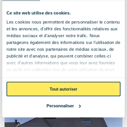
Puissance de l'installation, nombre de panneaux 
posés, montant des économies réalisées… Inspirez-
Ce site web utilise des cookies.
vous de nos clients et projetez vous dans votre 
Les cookies nous permettent de personnaliser le contenu
installation solaire.
et les annonces, d'offrir des fonctionnalités relatives aux
médias sociaux et d'analyser notre trafic. Nous
Hauts-de-France
partageons également des informations sur l'utilisation de
notre site avec nos partenaires de médias sociaux, de
publicité et d'analyse, qui peuvent combiner celles-ci
avec d'autres informations que vous leur avez fournies
ou qu'ils ont collectées lors de votre utilisation de leurs
services.
20 panneaux
9 kWc
ROI : 9 ans
Installation photovoltaïque de 9 kWc à Ponthoile
Tout autoriser
Personnaliser
Hauts-de-France