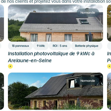
de nos clients et projetez vous dans votre installation so
Normandie
18 panneaux
9 kWc
ROI : 5 ans
Batterie physique
Installation photovoltaïque de 9 kWc à 
I
Arelaune-en-Seine
P
Normandie