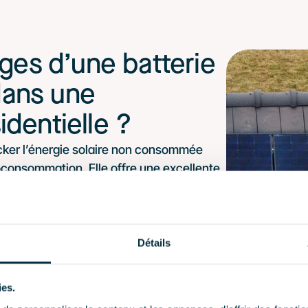
ges d’une batterie 
ans une 
sidentielle ?
ker l’énergie solaire non consommée 
toconsommation. Elle offre une excellente 
x besoins du foyer. Enfin, elle garantit 
pure ou de faible production solaire.
Détails
ies.