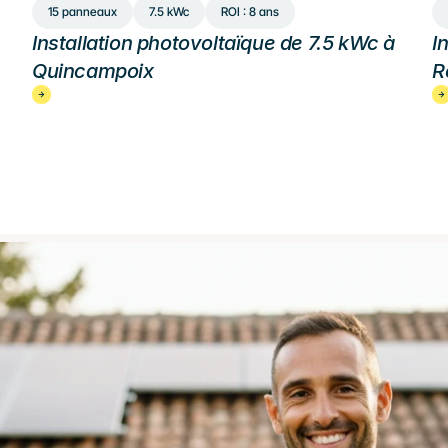
15 panneaux
7.5 kWc
ROI : 8 ans
Installation photovoltaïque de 7.5 kWc à 
I
Quincampoix
R