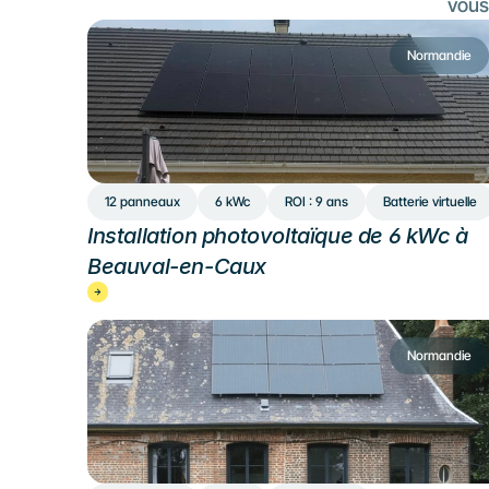
vous 
Normandie
12 panneaux
6 kWc
ROI : 9 ans
Batterie virtuelle
Installation photovoltaïque de 6 kWc à 
Beauval-en-Caux
Normandie