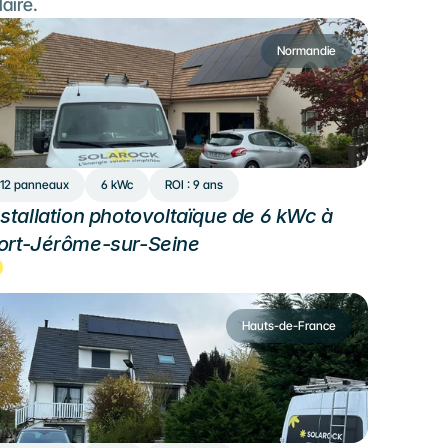
laire.
Normandie
12 panneaux
6 kWc
ROI : 9 ans
nstallation photovoltaïque de 6 kWc à 
ort-Jérôme-sur-Seine
Hauts-de-France