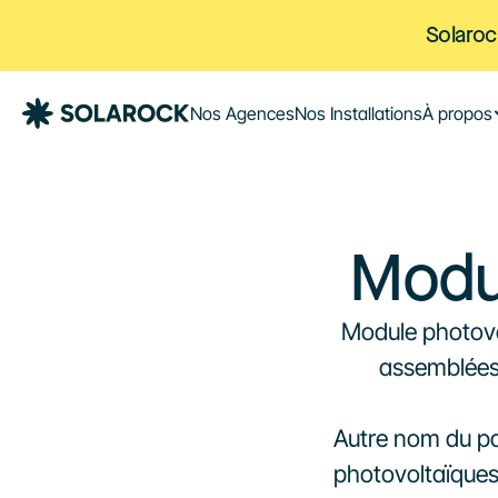
Solaroc
Nos Agences
Nos Installations
À propos
Modu
Module photovol
assemblées 
Autre nom du pan
photovoltaïques