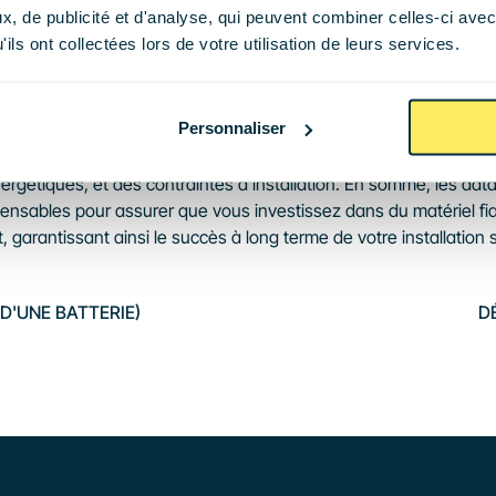
, de publicité et d'analyse, qui peuvent combiner celles-ci avec
olaires ou des onduleurs, consulter les datasheets vous permet
ils ont collectées lors de votre utilisation de leurs services.
es produits sur une base technique solide. Si un produit ne disp
accessible en ligne, cela peut être un signal d'alarme indiquant
rence ou une qualité douteuse du produit. Les datasheets vous 
Personnaliser
 de vérifier si un panneau solaire ou un onduleur répond aux ex
s de votre projet, en tenant compte des conditions environnemen
ergétiques, et des contraintes d'installation. En somme, les dat
pensables pour assurer que vous investissez dans du matériel fiab
 garantissant ainsi le succès à long terme de votre installation s
(D'UNE BATTERIE)
D