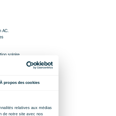
n AC.
s 
ion solaire 
ns 
À propos des cookies
res
nnalités relatives aux médias
on de notre site avec nos
r des 