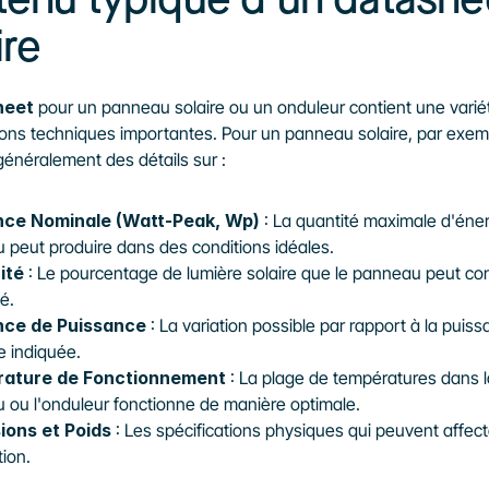
enu typique d’un datashee
ire
heet
 pour un panneau solaire ou un onduleur contient une variét
ions techniques importantes. Pour un panneau solaire, par exemp
généralement des détails sur :
nce Nominale (Watt-Peak, Wp)
 : La quantité maximale d'éner
 peut produire dans des conditions idéales.
ité
 : Le pourcentage de lumière solaire que le panneau peut conv
té.
nce de Puissance
 : La variation possible par rapport à la puiss
e indiquée.
ature de Fonctionnement
 : La plage de températures dans la
 ou l'onduleur fonctionne de manière optimale.
ions et Poids
 : Les spécifications physiques qui peuvent affecte
tion.