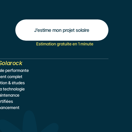
J’estime mon projet solaire
Estimation gratuite en 1 minute
Solarock
cale performante
nt complet
tion & études
la technologie
aintenance
rtifiées
inancement