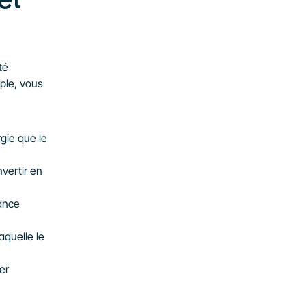
t 
é 
le, vous 
gie que le 
ertir en 
ance 
quelle le 
r 