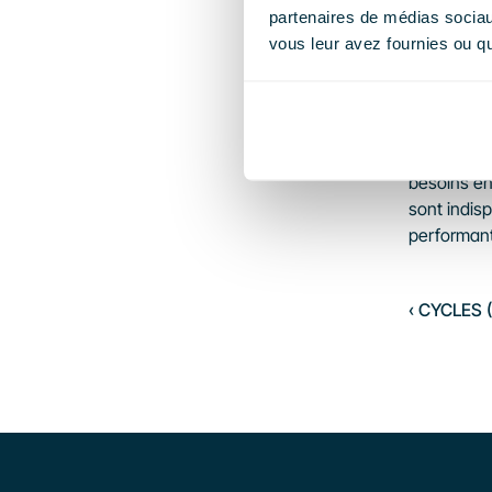
partenaires de médias sociaux
panneaux s
vous leur avez fournies ou qu'
comparer l
datasheet 
de transpa
permettent
spécifique
besoins én
sont indis
performant,
‹ CYCLES 