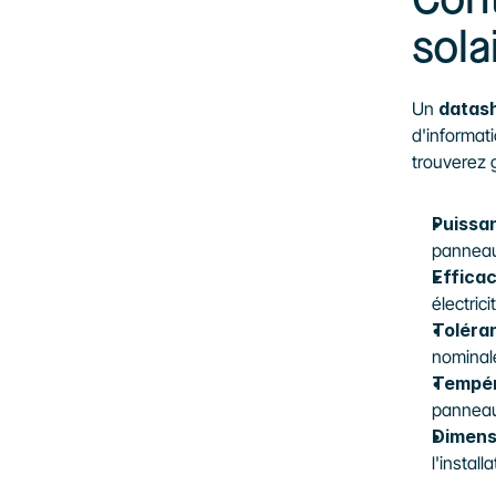
Cont
sola
Un 
datas
d'informat
trouverez 
Puissa
panneau
Efficac
électrici
Toléra
nominal
Tempér
panneau
Dimens
l'installa