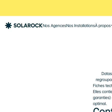
Nos Agences
Nos Installations
À propos
Datas
regroupan
Fiches tec
Elles cont
garanties)
optimal.