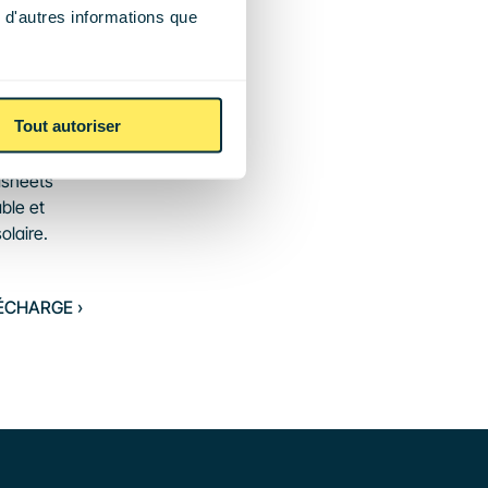
 d'autres informations que
 de 
ose pas de 
 un manque 
Tout autoriser
igences 
tales, des 
asheets 
le et 
olaire.
ÉCHARGE ›