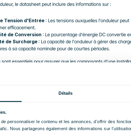
uleur, le datasheet peut inclure des informations sur :
de Tension d'Entrée
 : Les tensions auxquelles l'onduleur peut 
ner efficacement.
cité de Conversion
 : Le pourcentage d'énergie DC convertie e
té de Surcharge
 : La capacité de l'onduleur à gérer des charge
res à sa capacité nominale pour de courtes périodes.
 sont essentiels pour assurer que les composants d'une installat
ront ensemble de manière harmonieuse et efficace.
rtance des datasheets da
Détails
hoix des composants solai
ies.
e personnaliser le contenu et les annonces, d'offrir des fonctio
heets
 jouent un rôle crucial dans le processus de sélection des 
rafic. Nous partageons également des informations sur l'utilisati
 pour une installation solaire. Lorsque vous envisagez d'achete