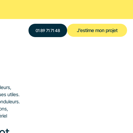
J’estime mon projet
‍01 89 71 71 48
eurs, 
es utiles.
nduleurs. 
ns, 
iel 