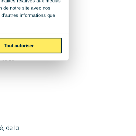
captent 
nnalités relatives aux médias
on de notre site avec nos
 d'autres informations que
ium
Tout autoriser
 que sur 
 ou 25 
 de la 