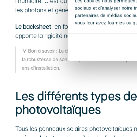
l'humidité. C'est au cœur de ces cellules en si
Les cookies nous permettent d
sociaux et d'analyser notre t
les photons et génèrent le courant électrique
partenaires de médias sociaux
vous leur avez fournies ou qu'
Le backsheet
, en fond de module, assure l'iso
apporte la rigidité nécessaire et facilite la fix
Bon à savoir
💡 
 : La durée de vie d'un panneau photov
la robustesse de son encapsulation. C'est pourquoi l
ans d'installation.
Les différents types de
photovoltaïques
Tous les panneaux solaires photovoltaïques n