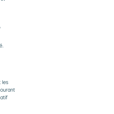
?
. 
les 
ourant 
tif 