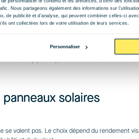
licium que se produit l'effet photovoltaïque : elles 
e personnaliser le contenu et les annonces, d'offrir des fonctio
rafic. Nous partageons également des informations sur l'utilisati
 continu.
, de publicité et d'analyse, qui peuvent combiner celles-ci avec
ils ont collectées lors de votre utilisation de leurs services.
lation électrique de l'ensemble. 
Le cadre en alumin
ation sur la toiture ou le bâti support.
Personnaliser
oltaïque repose autant sur la qualité de ses cellules en silicium
e choix d'un équipement premium fait une vraie différence à 20
 panneaux solaires 
e se valent pas. Le choix dépend du rendement visé,