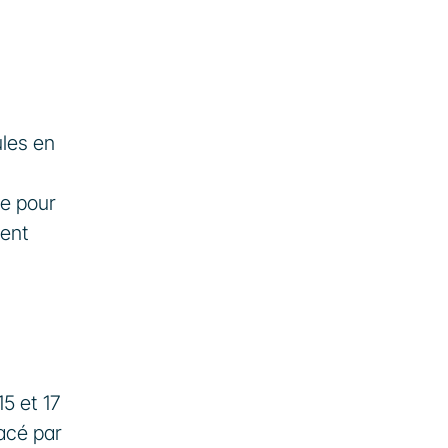
les en 
e pour 
ent 
 et 17 
acé par 