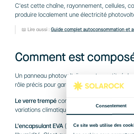
C'est cette chaîne, rayonnement, cellules, cou
produire localement une électricité photovolt
Lire aussi :
📖 
Guide complet autoconsommation et au
Comment est composé 
Un panneau photovoltaïque est constitué de 
rôle précis pour garantir performance et durab
Le verre trempé
 constitue la face supérieure.
Consentement
variations climatiques tout en laissant passe
L'encapsulant EVA
 (deux couches) maintient l
Ce site web utilise des cook