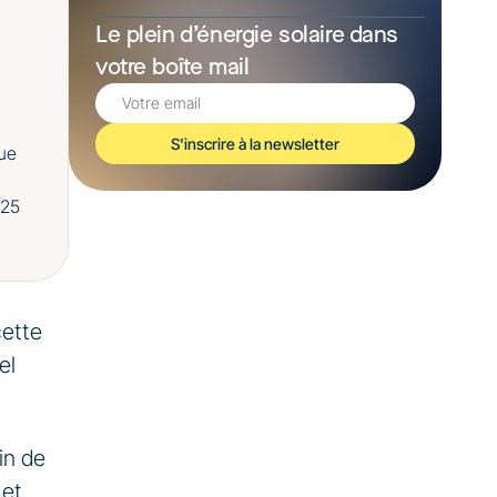
Le plein d’énergie solaire dans 
votre boîte mail
S'inscrire à la newsletter
ue 
25 
ette 
l 
n de 
et 