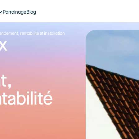
Le plein d’énergie solaire dans 
Parrainage
Blog
votre boîte mail
dement, rentabilité et installation
Je souhaite m’inscrire à la newsletter
 
S'inscrire à la newsletter
, 
abilité 