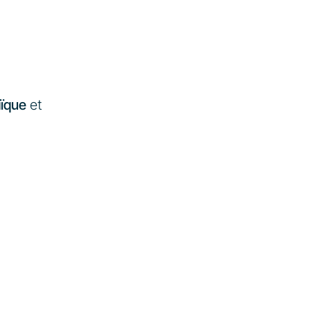
aïque
 et 