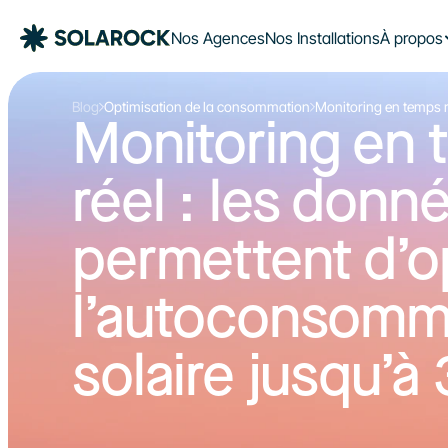
Nos Agences
Nos Installations
À propos
Blog
Optimisation de la consommation
Monitoring en temps r
Monitoring en 
d’optimiser l’autocon
réel : les donné
permettent d’op
l’autoconsomma
solaire jusqu’