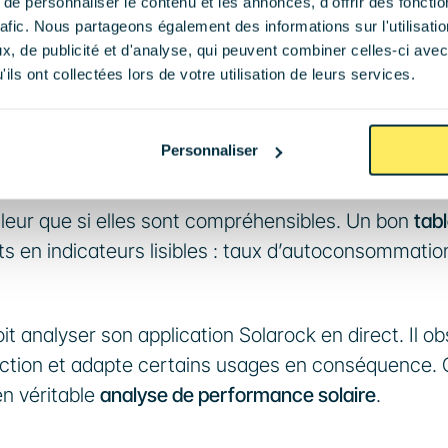
e personnaliser le contenu et les annonces, d'offrir des fonctio
identifier les usages électriques dominants et d’ana
rafic. Nous partageons également des informations sur l'utilisati
 C’est dans ce décalage entre production et 
, de publicité et d'analyse, qui peuvent combiner celles-ci avec
ils ont collectées lors de votre utilisation de leurs services.
Personnaliser
on des données
leur que si elles sont compréhensibles. Un bon 
tabl
ts en indicateurs lisibles : taux d’autoconsommation
oit analyser son application Solarock en direct. Il ob
ction et adapte certains usages en conséquence. C
n véritable 
analyse de performance solaire
.