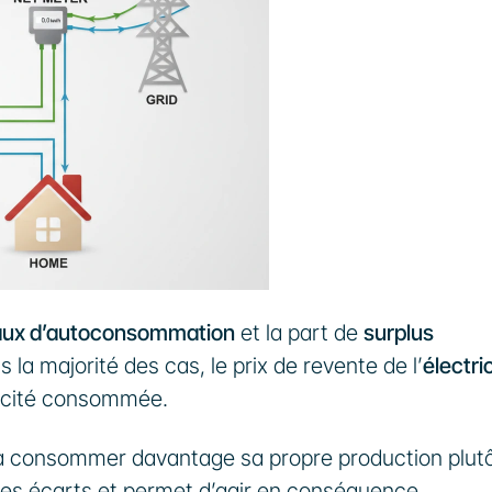
aux d’autoconsommation
 et la part de 
surplus 
s la majorité des cas, le prix de revente de l’
électric
tricité consommée.
à consommer davantage sa propre production plutôt
ces écarts et permet d’agir en conséquence.