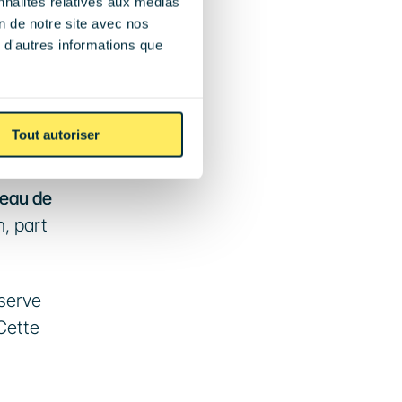
nnalités relatives aux médias
lyser 
on de notre site avec nos
 d'autres informations que
Tout autoriser
eau de 
, part 
serve 
ette 