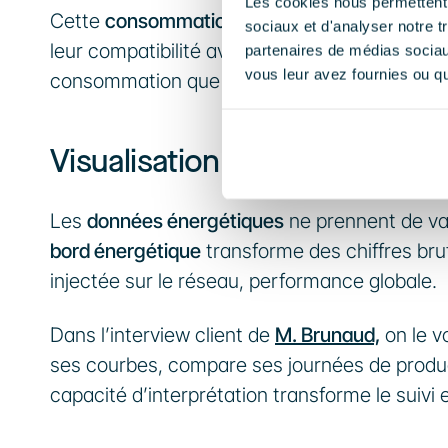
Les cookies nous permettent d
Cette 
consommation en temps réel
 permet d’
sociaux et d'analyser notre t
leur compatibilité avec la production solaire.
partenaires de médias sociaux
vous leur avez fournies ou qu'
consommation que se joue l’optimisation.
Visualisation et interprétati
Les 
données énergétiques
 ne prennent de va
bord énergétique
 transforme des chiffres bru
injectée sur le réseau, performance globale.
Dans l’interview client de 
M. Brunaud,
 on le v
ses courbes, compare ses journées de produ
capacité d’interprétation transforme le suivi e