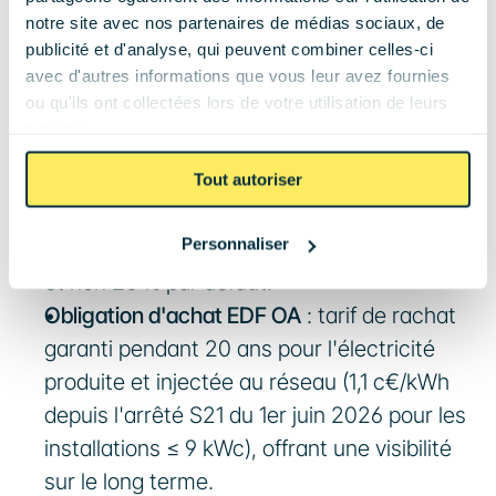
ce que vous pouvez obtenir en passant par un 
notre site avec nos partenaires de médias sociaux, de
installateur certifié :
publicité et d'analyse, qui peuvent combiner celles-ci
avec d'autres informations que vous leur avez fournies
TVA réduite à 5,5 %
 : au lieu de 20 %, pour 
ou qu'ils ont collectées lors de votre utilisation de leurs
les installations photovoltaïques ≤ 9 kWc 
services.
éligibles (panneaux certifiés bas carbone + 
EMS, logement de plus de 2 ans). Le taux de 
Tout autoriser
10 % a été supprimé au 1er janvier 2026 — 
Personnaliser
vérifiez que votre devis applique bien 5,5 % 
et non 20 % par défaut.
Obligation d'achat EDF OA
 : tarif de rachat 
garanti pendant 20 ans pour l'électricité 
produite et injectée au réseau (1,1 c€/kWh 
depuis l'arrêté S21 du 1er juin 2026 pour les 
installations ≤ 9 kWc), offrant une visibilité 
sur le long terme.