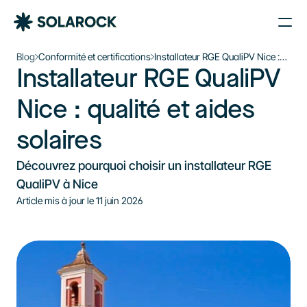
Nos Agences
Blog
Conformité et certifications
Installateur RGE QualiPV Nice :
Installateur RGE QualiPV 
qualité et aides solaires
Nos Installations
Le plein d’énergie solaire 
À propos de Solarock
Nice : qualité et aides 
dans votre boîte mail
Blog
solaires
Nos produits
Je souhaite m’inscrire à la newsletter
Parrainage
S'inscrire à la newsletter
Découvrez pourquoi choisir un installateur RGE 
À propos
QualiPV à Nice
Article mis à jour le 
11 juin 2026
‍01 89 71 71 48
J’estime mon projet