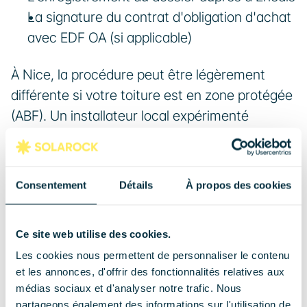
La signature du contrat d'obligation d'achat 
avec EDF OA (si applicable)
À Nice, la procédure peut être légèrement 
différente si votre toiture est en zone protégée 
(ABF). Un installateur local expérimenté 
connaît ces subtilités. Consultez nos 
articles 
sur l'ABF et le solaire
 pour comprendre cette 
contrainte spécifique.
Consentement
Détails
À propos des cookies
Accès aux aides et avantages fiscaux
Ce site web utilise des cookies.
C'est l'avantage majeur : sans certification 
Les cookies nous permettent de personnaliser le contenu
et les annonces, d'offrir des fonctionnalités relatives aux
RGE QualiPV, vous n'accédez pas aux aides 
médias sociaux et d'analyser notre trafic. Nous
publiques ni à l'obligation d'achat EDF OA. Voici 
partageons également des informations sur l'utilisation de