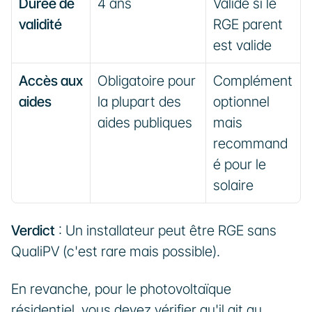
Durée de 
4 ans
Valide si le 
validité
RGE parent 
est valide
Accès aux 
Obligatoire pour 
Complément 
aides
la plupart des 
optionnel 
aides publiques
mais 
recommand
é pour le 
solaire
Verdict
 : Un installateur peut être RGE sans 
QualiPV (c'est rare mais possible). 
En revanche, pour le photovoltaïque 
résidentiel, vous devez vérifier qu'il ait au 