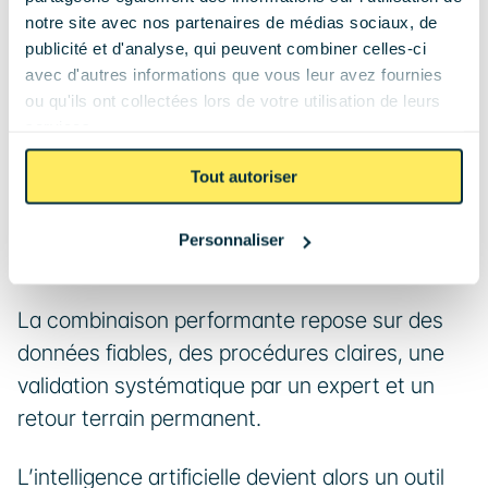
notre site avec nos partenaires de médias sociaux, de
Une industrialisation mal contrôlée peut 
publicité et d'analyse, qui peuvent combiner celles-ci
dégrader la crédibilité d’un installateur. L’IA doit 
avec d'autres informations que vous leur avez fournies
s’inscrire dans des process établis, avec des 
ou qu'ils ont collectées lors de votre utilisation de leurs
services.
validations humaines et des standards qualité 
précis.
Tout autoriser
IA + process + terrain : la combinaison 
Personnaliser
gagnante
La combinaison performante repose sur des 
données fiables, des procédures claires, une 
validation systématique par un expert et un 
retour terrain permanent.
L’intelligence artificielle devient alors un outil 