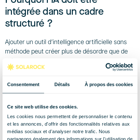
intégrée dans un cadre 
structuré ?
Ajouter un outil d’intelligence artificielle sans 
méthode peut créer plus de désordre que de 
valeur.
Sans méthode, l’IA devient contre-
Consentement
Détails
À propos des cookies
productive
Sans cadre clair, les risques sont réels : erreurs 
Ce site web utilise des cookies.
de devis, recommandations incohérentes, 
Les cookies nous permettent de personnaliser le contenu
surpromesses commerciales ou perte de 
et les annonces, d'offrir des fonctionnalités relatives aux
médias sociaux et d'analyser notre trafic. Nous
qualité.
partageons également des informations sur l'utilisation de