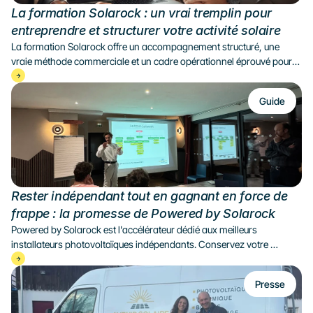
La formation Solarock : un vrai tremplin pour 
entreprendre et structurer votre activité solaire
La formation Solarock offre un accompagnement structuré, une 
vraie méthode commerciale et un cadre opérationnel éprouvé pour 
permettre à chaque agence solaire, en lancement ou déjà en activité, 
de gagner en performance, en rentabilité et en sérénité.
Guide
Rester indépendant tout en gagnant en force de 
frappe : la promesse de Powered by Solarock
Powered by Solarock est l'accélérateur dédié aux meilleurs 
installateurs photovoltaïques indépendants. Conservez votre 
marque, votre entreprise et 100 % de votre capital, tout en accédant 
aux outils, aux leads qualifiés et aux méthodes d'un réseau national 
Presse