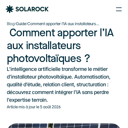
Nos Agences
Blog
Guide
Comment apporter l’IA aux installateurs
 Comment apporter l’IA 
photovoltaïques ?
Nos Installations
Le plein d’énergie solaire 
À propos de Solarock
aux installateurs 
dans votre boîte mail
Blog
photovoltaïques ?
Nos produits
Je souhaite m’inscrire à la newsletter
Parrainage
S'inscrire à la newsletter
L’intelligence artificielle transforme le métier 
À propos
d’installateur photovoltaïque. Automatisation, 
qualité d’étude, relation client, structuration : 
‍01 89 71 71 48
découvrez comment intégrer l’IA sans perdre 
l’expertise terrain.
J’estime mon projet
Article mis à jour le 
5 août 2026