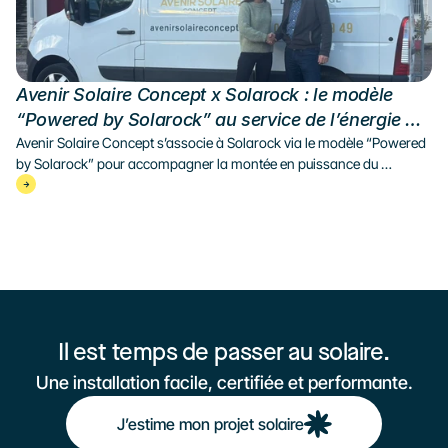
Avenir Solaire Concept x Solarock : le modèle 
“Powered by Solarock” au service de l’énergie 
solaire dans les Alpes
Avenir Solaire Concept s’associe à Solarock via le modèle “Powered 
by Solarock” pour accompagner la montée en puissance du 
photovoltaïque alpin, tout en préservant l’expertise locale et la qualité 
des installations.
Il est temps de passer au solaire.
Une installation facile, certifiée et performante.
J’estime mon projet solaire