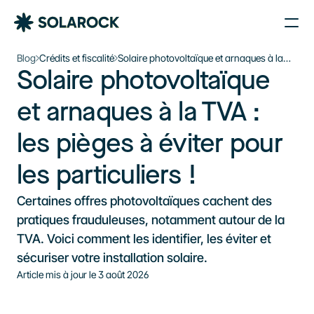
Nos Agences
Blog
Crédits et fiscalité
Solaire photovoltaïque et arnaques à la
Solaire photovoltaïque 
TVA : les pièges à éviter pour les
Nos Installations
Le plein d’énergie solaire 
particuliers !
À propos de Solarock
et arnaques à la TVA : 
dans votre boîte mail
Blog
les pièges à éviter pour 
Nos produits
Je souhaite m’inscrire à la newsletter
Parrainage
S'inscrire à la newsletter
les particuliers !
À propos
Certaines offres photovoltaïques cachent des 
‍01 89 71 71 48
pratiques frauduleuses, notamment autour de la 
TVA. Voici comment les identifier, les éviter et 
J’estime mon projet
sécuriser votre installation solaire.
Article mis à jour le 
3 août 2026