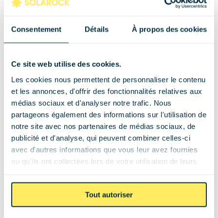
Une installation photovoltaïque repose sur 
plusieurs éléments techniques :
Consentement
Détails
À propos des cookies
Panneaux solaires photovoltaïques (cellules 
en silicium)
Ce site web utilise des cookies.
Onduleur ou micro-onduleurs (conversion 
Les cookies nous permettent de personnaliser le contenu
courant continu → courant alternatif)
et les annonces, d'offrir des fonctionnalités relatives aux
Raccordement au réseau électrique public
médias sociaux et d'analyser notre trafic. Nous
Production d’électricité mesurée en kWh
partageons également des informations sur l'utilisation de
notre site avec nos partenaires de médias sociaux, de
intégration sur la toiture (inclinaison, 
publicité et d'analyse, qui peuvent combiner celles-ci
ensoleillement)
avec d'autres informations que vous leur avez fournies
ou qu'ils ont collectées lors de votre utilisation de leurs
👉 L’électricité produite peut : être 
services.
consommée directement (autoconsommation) 
Tout autoriser
ou injectée en surplus sur le réseau