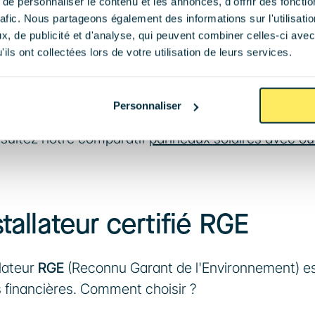
e personnaliser le contenu et les annonces, d'offrir des fonctio
space sur la toiture ou si vous souhaitez protéger v
rafic. Nous partageons également des informations sur l'utilisati
, de publicité et d'analyse, qui peuvent combiner celles-ci avec
ils ont collectées lors de votre utilisation de leurs services.
cherchez l'indépendance, mais représente un surcoû
Personnaliser
tion moyenne de 3 000 kWh/an, une installation d
sultez notre comparatif 
panneaux solaires avec ou
tallateur certifié RGE
lateur 
RGE
 (Reconnu Garant de l'Environnement) es
es financières. Comment choisir ?