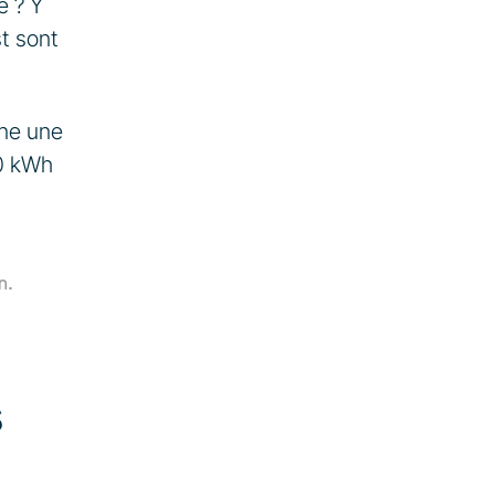
 ? Y 
t sont 
ne une 
0 kWh 
. 
 