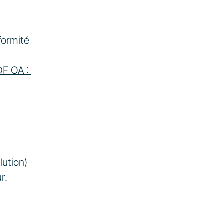
ormité 
F OA : 
ution) 
. 