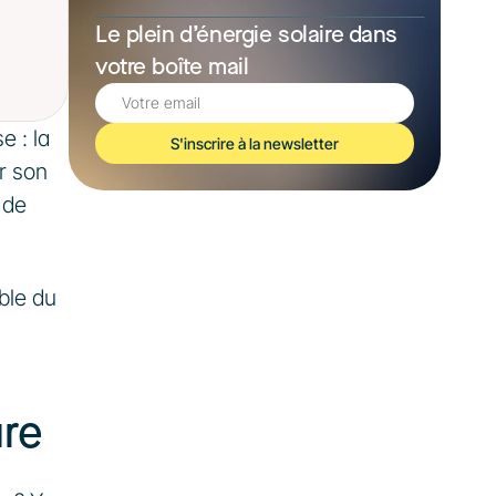
Le plein d’énergie solaire dans 
votre boîte mail
 : la 
S'inscrire à la newsletter
 son 
de 
le du 
ure