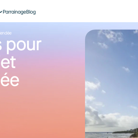
Le plein d’énergie solaire dans 
Parrainage
Blog
votre boîte mail
 Vendée
Je souhaite m’inscrire à la newsletter
 pour 
S'inscrire à la newsletter
et 
dée