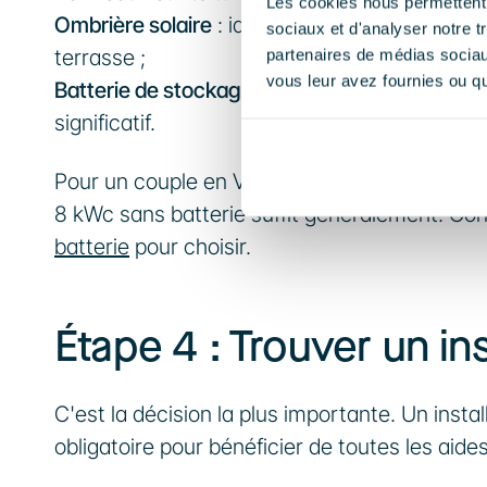
Les cookies nous permettent d
Ombrière solaire
 : idéale si vous manquez d'e
sociaux et d'analyser notre t
terrasse ;
partenaires de médias sociaux
vous leur avez fournies ou qu'
Batterie de stockage
 : intéressante si vous 
significatif.
Pour un couple en Vendée avec une consomma
8 kWc sans batterie suffit généralement. Con
batterie
 pour choisir.
Étape 4 : Trouver un ins
C'est la décision la plus importante. Un instal
obligatoire pour bénéficier de toutes les aid