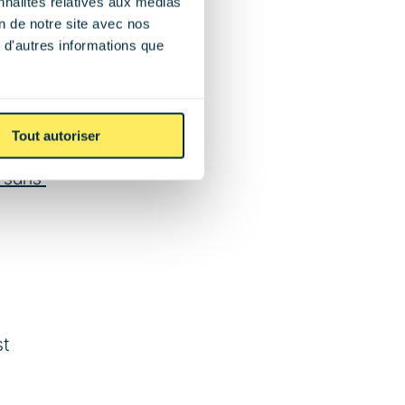
nnalités relatives aux médias
otre 
on de notre site avec nos
 d'autres informations que
t 
Tout autoriser
e 6 à 
 sans 
t 