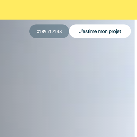
J’estime mon projet
‍01 89 71 71 48